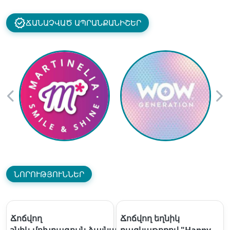
ՃԱՆԱՉՎԱԾ ԱՊՐԱՆՔԱՆԻՇԵՐ
ՆՈՐՈՒԹՅՈՒՆՆԵՐ
Ճոճվող
Ճոճվող եղնիկ
շնիկ,մոխրագույն,ձայնային
բազկաթոռով "Happy