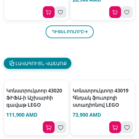
ԴԻՏԵԼ ԲՈԼՈՐԸ
ԼԱՎԱԳՈՒՅՆ ՎԱՃԱՌՔ
Կոնստրուկտոր 43020
Կոնստրուկտոր 43019
ՖԻՖԱ-ի Աշխարհի
Գնդակ ֆուտբոլի
գավաթ LEGO
ստադիոնով LEGO
111,900 AMD
73,900 AMD