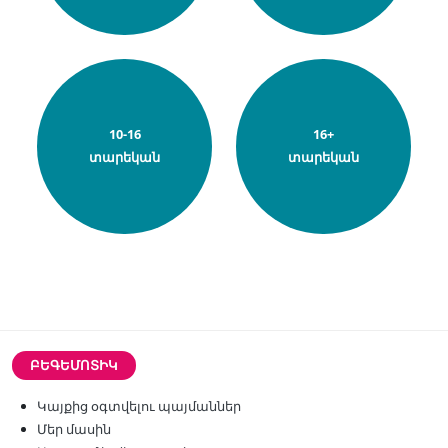
10-16
16+
տարեկան
տարեկան
ԲԵԳԵՄՈՏԻԿ
Կայքից օգտվելու պայմաններ
Մեր մասին