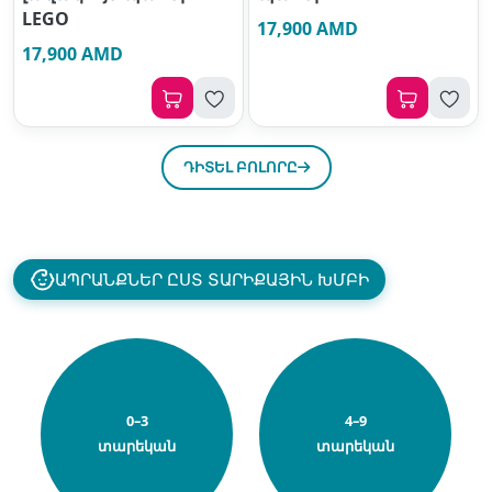
LEGO
17,900 AMD
17,900 AMD
ԴԻՏԵԼ ԲՈԼՈՐԸ
ԱՊՐԱՆՔՆԵՐ ԸՍՏ ՏԱՐԻՔԱՅԻՆ ԽՄԲԻ
0–3
4–9
տարեկան
տարեկան