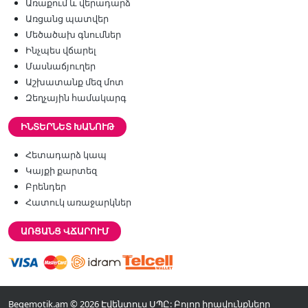
Առաքում և վերադարձ
Առցանց պատվեր
Մեծածախ գնումներ
Ինչպես վճարել
Մասնաճյուղեր
Աշխատանք մեզ մոտ
Զեղչային համակարգ
ԻՆՏԵՐՆԵՏ ԽԱՆՈՒԹ
Հետադարձ կապ
Կայքի քարտեզ
Բրենդեր
Հատուկ առաջարկներ
ԱՌՑԱՆՑ ՎՃԱՐՈՒՄ
Begemotik.am © 2026 Էվենտուս ՍՊԸ: Բոլոր իրավունքները