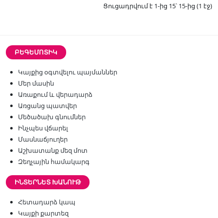
Ցուցադրվում է 1-ից 15՝ 15-ից (1 էջ)
ԲԵԳԵՄՈՏԻԿ
Կայքից օգտվելու պայմաններ
Մեր մասին
Առաքում և վերադարձ
Առցանց պատվեր
Մեծածախ գնումներ
Ինչպես վճարել
Մասնաճյուղեր
Աշխատանք մեզ մոտ
Զեղչային համակարգ
ԻՆՏԵՐՆԵՏ ԽԱՆՈՒԹ
Հետադարձ կապ
Կայքի քարտեզ