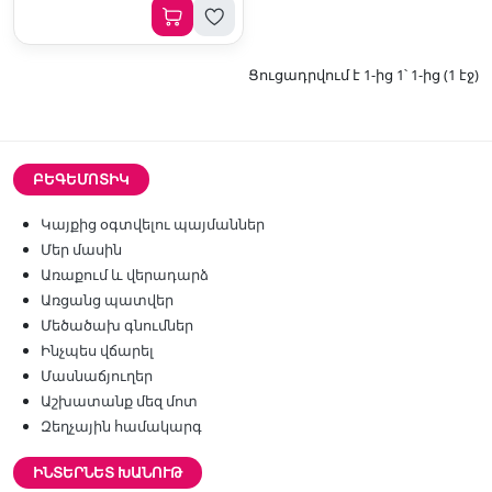
Ցուցադրվում է 1-ից 1՝ 1-ից (1 էջ)
ԲԵԳԵՄՈՏԻԿ
Կայքից օգտվելու պայմաններ
Մեր մասին
Առաքում և վերադարձ
Առցանց պատվեր
Մեծածախ գնումներ
Ինչպես վճարել
Մասնաճյուղեր
Աշխատանք մեզ մոտ
Զեղչային համակարգ
ԻՆՏԵՐՆԵՏ ԽԱՆՈՒԹ