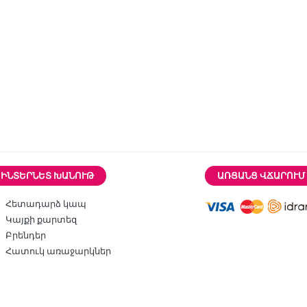
ԻՆՏԵՐՆԵՏ ԽԱՆՈՒԹ
ԱՌՑԱՆՑ ՎՃԱՐՈՒՄ
Հետադարձ կապ
Կայքի քարտեզ
Բրենդեր
Հատուկ առաջարկներ