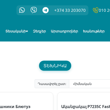
+374 33 203070
010 2
Տեսականի
Զեղչեր
Արտադրողներ
Խանութներ
ՏԵԽՆԻԿԱ
Դասավորել ըստ:
шники Блютуз
Ականջակալ P7235C Fas