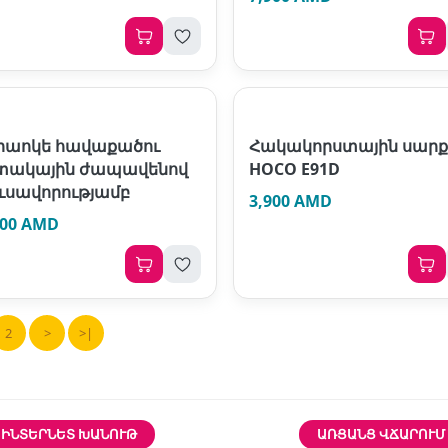
րաոկե հավաքածու
Հակակորստային սար
տակային ժապավենով
HOCO E91D
ուսավորությամբ
3,900 AMD
900 AMD
2
>
>|
ԻՆՏԵՐՆԵՏ ԽԱՆՈՒԹ
ԱՌՑԱՆՑ ՎՃԱՐՈՒՄ