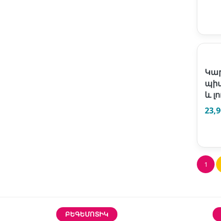
Կա
պի
և լ
23,
1
ԲԵԳԵՄՈՏԻԿ