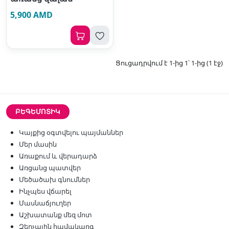
5,900 AMD
Ցուցադրվում է 1-ից 1՝ 1-ից (1 էջ)
ԲԵԳԵՄՈՏԻԿ
Կայքից օգտվելու պայմաններ
Մեր մասին
Առաքում և վերադարձ
Առցանց պատվեր
Մեծածախ գնումներ
Ինչպես վճարել
Մասնաճյուղեր
Աշխատանք մեզ մոտ
Զեղչային համակարգ