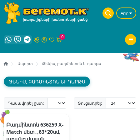
Arm
0
Սպորտ
Թենիս, բադմինտոն և դարթս
ԹԵՆԻՍ, ԲԱԴՄԻՆՏՈՆ ԵՒ ԴԱՐԹՍ
Դասավորել ըստ:
Ցուցադրել:
Բադմինտոն 636259 X-
Match մետ․,63*20սմ,
առանց վալան