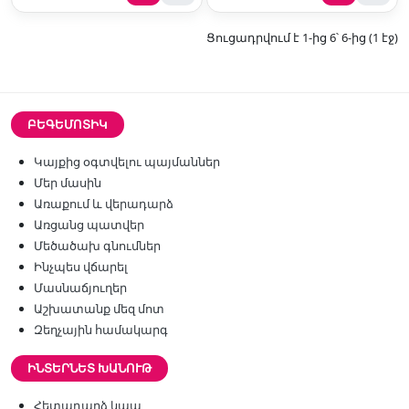
Ցուցադրվում է 1-ից 6՝ 6-ից (1 էջ)
ԲԵԳԵՄՈՏԻԿ
Կայքից օգտվելու պայմաններ
Մեր մասին
Առաքում և վերադարձ
Առցանց պատվեր
Մեծածախ գնումներ
Ինչպես վճարել
Մասնաճյուղեր
Աշխատանք մեզ մոտ
Զեղչային համակարգ
ԻՆՏԵՐՆԵՏ ԽԱՆՈՒԹ
Հետադարձ կապ