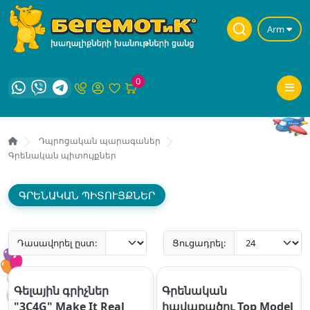
Arm
0
Դպրոցական պարագաներ
Գրենական պիտույքներ
ԳՐԵՆԱԿԱՆ ՊԻՏՈՒՅՔՆԵՐ
Դասավորել ըստ:
Ցուցադրել:
Գելային գրիչներ
Գրենական
"3C4G" Make It Real
հավաքածու Top Model