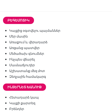
ԲԵԳԵՄՈՏԻԿ
Կայքից օգտվելու պայմաններ
Մեր մասին
Առաքում և վերադարձ
Առցանց պատվեր
Մեծածախ գնումներ
Ինչպես վճարել
Մասնաճյուղեր
Աշխատանք մեզ մոտ
Զեղչային համակարգ
ԻՆՏԵՐՆԵՏ ԽԱՆՈՒԹ
Հետադարձ կապ
Կայքի քարտեզ
Բրենդեր