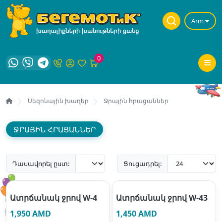
Arm
0
Սեզոնային խաղեր
Ջրային հրացաններ
ՋՐԱՅԻՆ ՀՐԱՑԱՆՆԵՐ
Դասավորել ըստ:
Ցուցադրել:
Ատրճանակ ջրով W-4
Ատրճանակ ջրով W-43
1,950 AMD
1,450 AMD