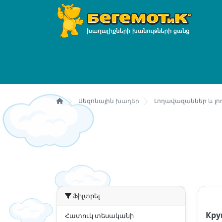
Սեզոնային խաղեր
Լողավազաններ և լ
Ֆիլտրել
Кру
Հատուկ տեսականի