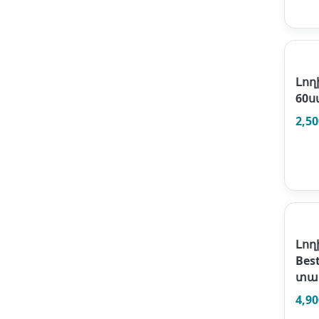
Լող
60ս
2,5
Լող
Bes
տա
4,9