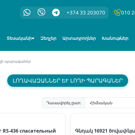
+374 33 203070
010 2
Տեսականի
Զեղչեր
Արտադրողներ
Խանութներ
ողի պարագաներ
ԼՈՂԱՎԱԶԱՆՆԵՐ ԵՒ ԼՈՂԻ ՊԱՐԱԳԱՆԵՐ
Դասավորել ըստ:
г RS-436 спасательный
Գնդակ 16921 ծովափնյ