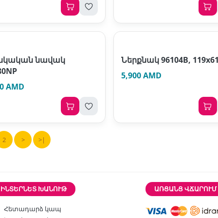
նկական նավակ
Ներքնակ 96104B, 119х6
80NP
5,900 AMD
00 AMD
2
>
>|
ԻՆՏԵՐՆԵՏ ԽԱՆՈՒԹ
ԱՌՑԱՆՑ ՎՃԱՐՈՒՄ
Հետադարձ կապ