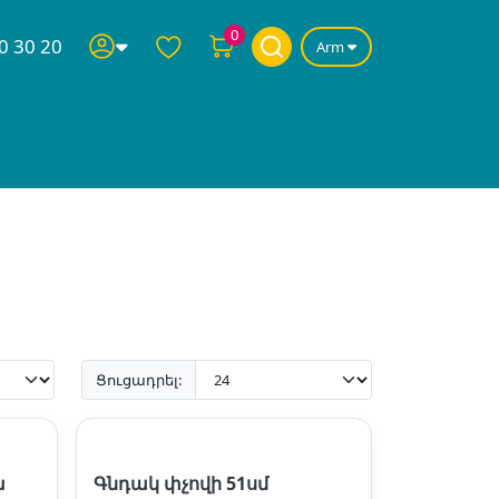
0
0 30 20
Arm
Ցուցադրել:
ա
Գնդակ փչովի 51սմ