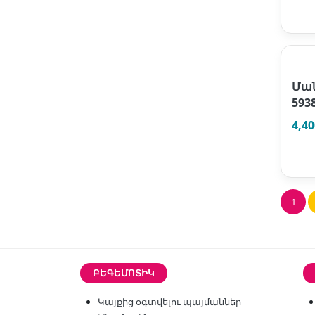
Մա
593
4,4
1
ԲԵԳԵՄՈՏԻԿ
Կայքից օգտվելու պայմաններ