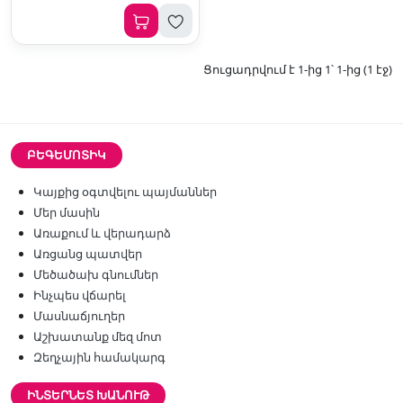
Ցուցադրվում է 1-ից 1՝ 1-ից (1 էջ)
ԲԵԳԵՄՈՏԻԿ
Կայքից օգտվելու պայմաններ
Մեր մասին
Առաքում և վերադարձ
Առցանց պատվեր
Մեծածախ գնումներ
Ինչպես վճարել
Մասնաճյուղեր
Աշխատանք մեզ մոտ
Զեղչային համակարգ
ԻՆՏԵՐՆԵՏ ԽԱՆՈՒԹ