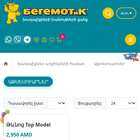
Arm
0
Խաղալիքներ աղջիկների համար
Աքսեսուարներ
ԱՔՍԵՍՈՒԱՐՆԵՐ
Դասավորել ըստ:
Ցուցադրել:
Թևնոց Top Model
2,950 AMD