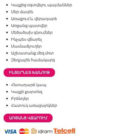
Կայքից օգտվելու պայմաններ
Մեր մասին
Առաքում և վերադարձ
Առցանց պատվեր
Մեծածախ գնումներ
Ինչպես վճարել
Մասնաճյուղեր
Աշխատանք մեզ մոտ
Զեղչային համակարգ
ԻՆՏԵՐՆԵՏ ԽԱՆՈՒԹ
Հետադարձ կապ
Կայքի քարտեզ
Բրենդեր
Հատուկ առաջարկներ
ԱՌՑԱՆՑ ՎՃԱՐՈՒՄ