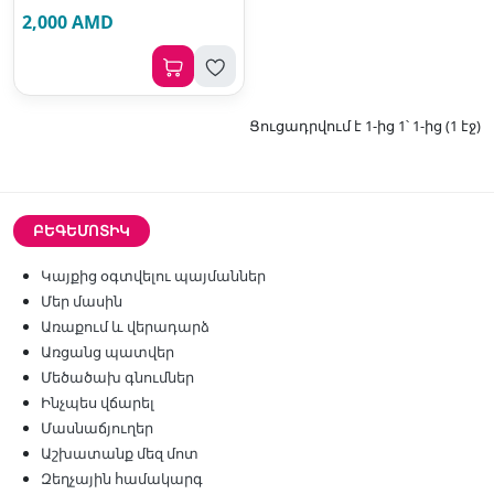
2,000 AMD
Ցուցադրվում է 1-ից 1՝ 1-ից (1 էջ)
ԲԵԳԵՄՈՏԻԿ
Կայքից օգտվելու պայմաններ
Մեր մասին
Առաքում և վերադարձ
Առցանց պատվեր
Մեծածախ գնումներ
Ինչպես վճարել
Մասնաճյուղեր
Աշխատանք մեզ մոտ
Զեղչային համակարգ