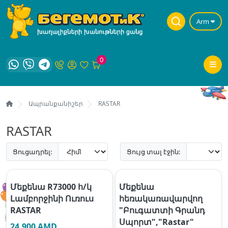
Arm
0
Ապրանքանիշեր
RASTAR
RASTAR
Ցուցադրել:
Ցույց տալ էջին:
Մեքենա R73000 հ/կ
Մեքենա
Լամբորջինի Ուռուս
հեռակառավարվող
RASTAR
"Բուգատտի Գրանդ
Սպորտ","Rastar"
24,900 AMD