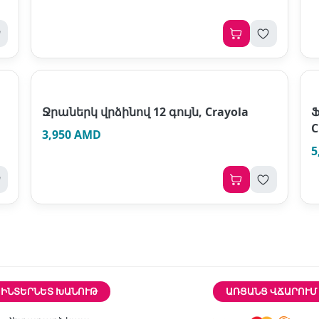
Ջրաներկ վրձինով 12 գույն, Crayola
Ֆ
C
3,950 AMD
5
ԻՆՏԵՐՆԵՏ ԽԱՆՈՒԹ
ԱՌՑԱՆՑ ՎՃԱՐՈՒՄ