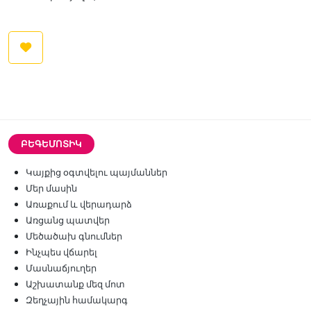
ԲԵԳԵՄՈՏԻԿ
Կայքից օգտվելու պայմաններ
Մեր մասին
Առաքում և վերադարձ
Առցանց պատվեր
Մեծածախ գնումներ
Ինչպես վճարել
Մասնաճյուղեր
Աշխատանք մեզ մոտ
Զեղչային համակարգ