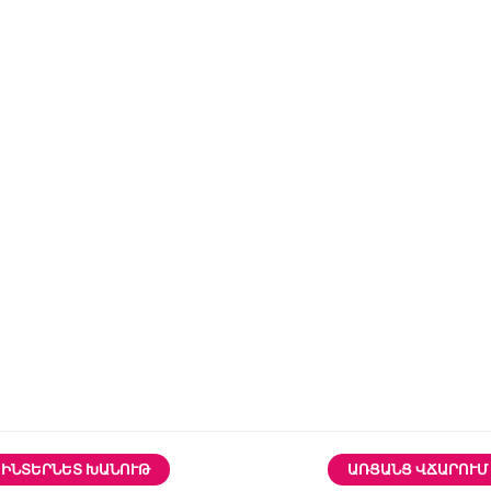
ԻՆՏԵՐՆԵՏ ԽԱՆՈՒԹ
ԱՌՑԱՆՑ ՎՃԱՐՈՒՄ