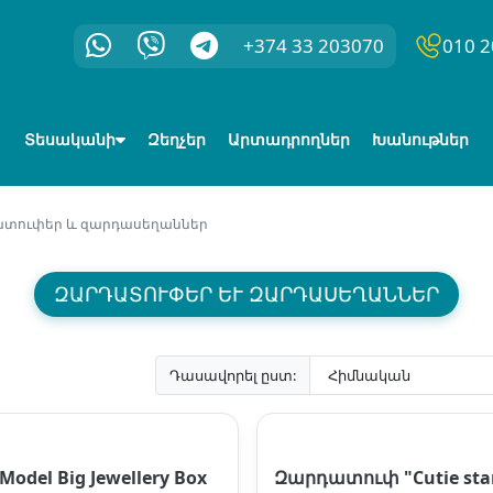
+374 33 203070
010 2
Տեսականի
Զեղչեր
Արտադրողներ
Խանութներ
տուփեր և զարդասեղաններ
ԶԱՐԴԱՏՈՒՓԵՐ ԵՒ ԶԱՐԴԱՍԵՂԱՆՆԵՐ
Դասավորել ըստ:
Model Big Jewellery Box
Զարդատուփ "Cutie sta