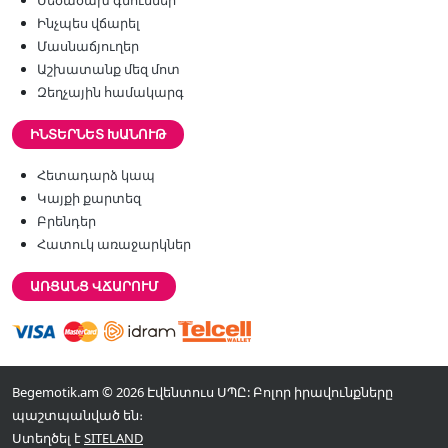
Մեծածախ գնումներ
Ինչպես վճարել
Մասնաճյուղեր
Աշխատանք մեզ մոտ
Զեղչային համակարգ
ԻՆՏԵՐՆԵՏ ԽԱՆՈՒԹ
Հետադարձ կապ
Կայքի քարտեզ
Բրենդեր
Հատուկ առաջարկներ
ԱՌՑԱՆՑ ՎՃԱՐՈՒՄ
Begemotik.am © 2026 Էվենտուս ՍՊԸ: Բոլոր իրավունքները
պաշտպանված են։
Ստեղծել է
SITELAND