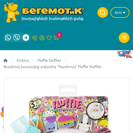
Arm
0
Բրենդ
Fluffie Stuffiez
Փափուկ խաղալիք-բզկտիկ "Գառնուկ" Fluffie Stuffiez