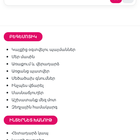
ԲԵԳԵՄՈՏԻԿ
Կայքից օգտվելու պայմաններ
Մեր մասին
Առաքում և վերադարձ
Առցանց պատվեր
Մեծածախ գնումներ
Ինչպես վճարել
Մասնաճյուղեր
Աշխատանք մեզ մոտ
Զեղչային համակարգ
ԻՆՏԵՐՆԵՏ ԽԱՆՈՒԹ
Հետադարձ կապ