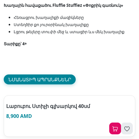
Խաղային հավաքածու Fluffie Stuffiez «Փոքրիկ գառնուկ»
Հեռացրու խաղալիքի մազիկները
Ստեղծիր քո յուրօրինակ խաղալիքը
Լցրու թելերը տուփի մեջ և ստացիր ևս մեկ խաղալիք
Տարիքը՝ 4+
ՆՄԱՆԱՏԻՊ ԱՊՐԱՆՔՆԵՆՐ
Լաբուբու Ստիչի գլխարկով 40սմ
8,900 AMD