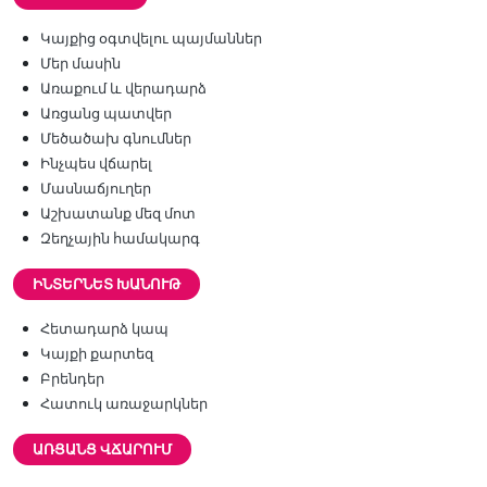
Կայքից օգտվելու պայմաններ
Մեր մասին
Առաքում և վերադարձ
Առցանց պատվեր
Մեծածախ գնումներ
Ինչպես վճարել
Մասնաճյուղեր
Աշխատանք մեզ մոտ
Զեղչային համակարգ
ԻՆՏԵՐՆԵՏ ԽԱՆՈՒԹ
Հետադարձ կապ
Կայքի քարտեզ
Բրենդեր
Հատուկ առաջարկներ
ԱՌՑԱՆՑ ՎՃԱՐՈՒՄ