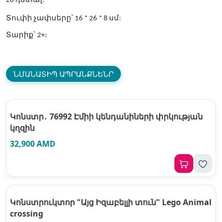
28 դետալ։
Տուփի չափսերը՝ 16 * 26 * 8 սմ:
Տարիք՝ 2+։
ՆՄԱՆԱՏԻՊ ԱՊՐԱՆՔՆԵՆՐ
Կոնստր․ 76992 Էմիի կենդանիների փրկության
կղզին
32,900 AMD
Կոնստրուկտոր "Այց Իզաբելլի տուն" Lego Animal
crossing