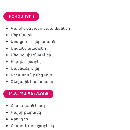
ԲԵԳԵՄՈՏԻԿ
Կայքից օգտվելու պայմաններ
Մեր մասին
Առաքում և վերադարձ
Առցանց պատվեր
Մեծածախ գնումներ
Ինչպես վճարել
Մասնաճյուղեր
Աշխատանք մեզ մոտ
Զեղչային համակարգ
ԻՆՏԵՐՆԵՏ ԽԱՆՈՒԹ
Հետադարձ կապ
Կայքի քարտեզ
Բրենդեր
Հատուկ առաջարկներ