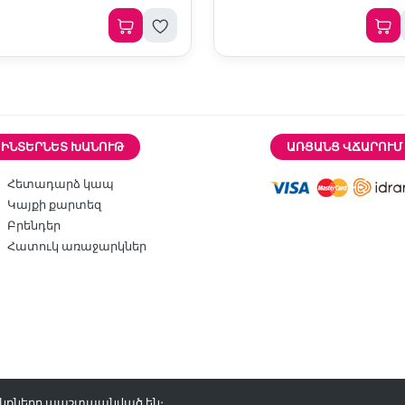
ԻՆՏԵՐՆԵՏ ԽԱՆՈՒԹ
ԱՌՑԱՆՑ ՎՃԱՐՈՒՄ
Հետադարձ կապ
Կայքի քարտեզ
Բրենդեր
Հատուկ առաջարկներ
վունքները պաշտպանված են։