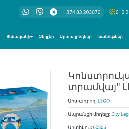
+374 33 203070
010 2
Տեսականի
Զեղչեր
Արտադրողներ
Խանութներ
Կոնստրուկ
տրամվայ" L
Արտադրող:
LEGO
Ապրանքի մոդելը:
City Le
Արտիկուլ:
60506