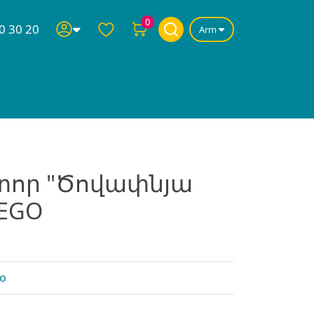
0
0 30 20
Arm
տոր "Ծովափնյա
EGO
go