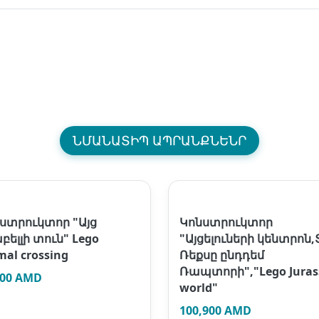
ՆՄԱՆԱՏԻՊ ԱՊՐԱՆՔՆԵՆՐ
ստրուկտոր "Այց
Կոնստրուկտոր
բելլի տուն" Lego
"Այցելուների կենտրոն,
mal crossing
Ռեքսը ընդդեմ
Ռապտորի","Lego Juras
900 AMD
world"
100,900 AMD