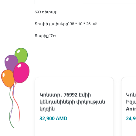
693 դետալ։
Տուփի չափսերը՝ 38 * 10 * 26 սմ:
Տարիք՝ 7+։
Կոնստր․ 76992 Էմիի
Կոն
կենդանիների փրկության
Իզա
կղզին
Ani
32,900 AMD
24,