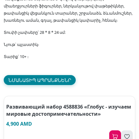
միաեղջյուրների ֆիգուրներ, ներկանյութով փաթեթիկներ,
թափանցիկ վեցանկյուն տարաներ, շրջանաձև ձևանմուշներ,
խառնելու աման, գդալ, թափանցիկ կափարիչ, հենակ։
Տուփի չափսերը՝ 28 * 8 * 24 սմ:
Նյութ՝ պլաստիկ։
Տարիք՝ 10+ ։
ՆՄԱՆԱՏԻՊ ԱՊՐԱՆՔՆԵՆՐ
Развивающий набор 4588836 «Глобус - изучаем
мировые достопримечательности»
4,900 AMD