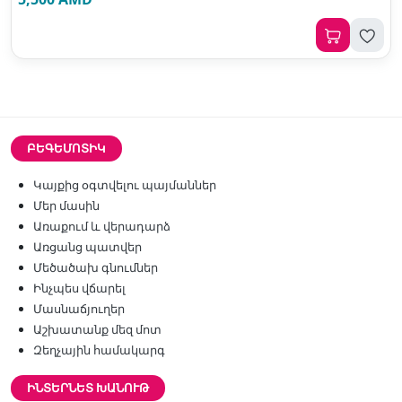
ԲԵԳԵՄՈՏԻԿ
Կայքից օգտվելու պայմաններ
Մեր մասին
Առաքում և վերադարձ
Առցանց պատվեր
Մեծածախ գնումներ
Ինչպես վճարել
Մասնաճյուղեր
Աշխատանք մեզ մոտ
Զեղչային համակարգ
ԻՆՏԵՐՆԵՏ ԽԱՆՈՒԹ