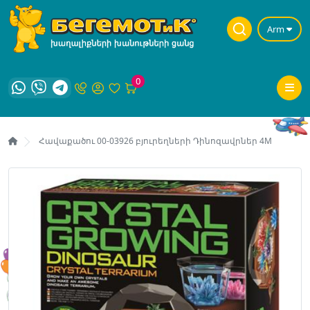
Arm
0
Հավաքածու 00-03926 բյուրեղների Դինոզավրներ 4M