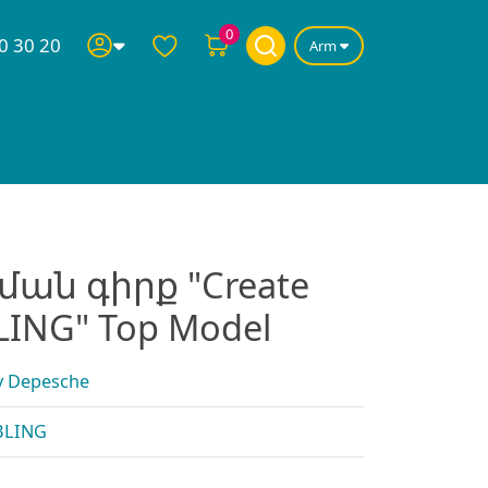
0
0 30 20
Arm
ան գիրք "Create
LING" Top Model
 Depesche
BLING