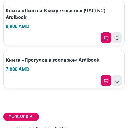
Книга «Лингва В мире языков» (ЧАСТЬ 2)
Ardibook
8,900 AMD
Книга «Прогулка в зоопарке» Ardibook
7,900 AMD
ԲԵԳԵՄՈՏԻԿ