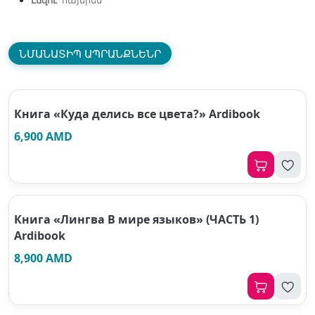
Լեզու՝
հայերեն
ՆՄԱՆԱՏԻՊ ԱՊՐԱՆՔՆԵՆՐ
Книга «Куда делись все цвета?» Ardibook
6,900 AMD
Книга «Лингва В мире языков» (ЧАСТЬ 1)
Ardibook
8,900 AMD