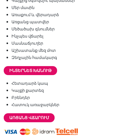
Կայքից օգտվելու պայմաններ
Մեր մասին
Առաքում և վերադարձ
Առցանց պատվեր
Մեծածախ գնումներ
Ինչպես վճարել
Մասնաճյուղեր
Աշխատանք մեզ մոտ
Զեղչային համակարգ
ԻՆՏԵՐՆԵՏ ԽԱՆՈՒԹ
Հետադարձ կապ
Կայքի քարտեզ
Բրենդեր
Հատուկ առաջարկներ
ԱՌՑԱՆՑ ՎՃԱՐՈՒՄ