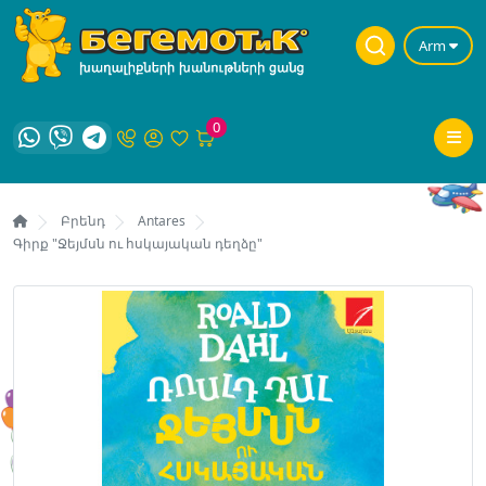
Arm
0
Բրենդ
Antares
Գիրք "Ջեյմսն ու հսկայական դեղձը"