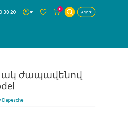
0
0 30 20
Arm
ակ ժապավենով
odel
 Depesche