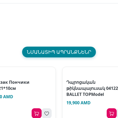
ՆՄԱՆԱՏԻՊ ԱՊՐԱՆՔՆԵՆՐ
зак Пончики
Դպրոցական
21*10см
թիկնապայուսակ 04122
BALLET TOPModel
00 AMD
19,900 AMD