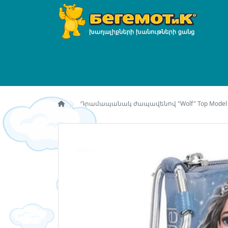
Դրամապանակ ժապավենով "Wolf" Top Model