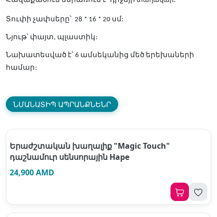
Հավաքածուն ներառում է` դիջեյի
։
Տուփի չափսերը՝ 28 * 16 * 20 սմ:
Նյութ՝ փայտ, պլաստիկ։
Նախատեսված է՝ 6 ամսեկանից մեծ երեխաների
համար։
ՆՄԱՆԱՏԻՊ ԱՊՐԱՆՔՆԵՆՐ
Երաժշտական խաղալիք "Magic Touch"
դաշնամուր սենսորային Hape
24,900 AMD