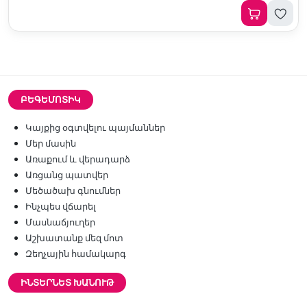
ԲԵԳԵՄՈՏԻԿ
Կայքից օգտվելու պայմաններ
Մեր մասին
Առաքում և վերադարձ
Առցանց պատվեր
Մեծածախ գնումներ
Ինչպես վճարել
Մասնաճյուղեր
Աշխատանք մեզ մոտ
Զեղչային համակարգ
ԻՆՏԵՐՆԵՏ ԽԱՆՈՒԹ