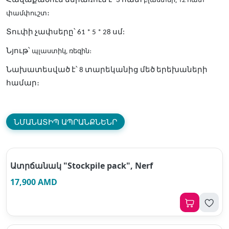
Հավաքածուն ներառում է՝ 3 հատ
փամփուշտ
։
Տուփի չափսերը՝ 61 * 5 * 28 սմ:
պլաստիկ, ռեզին։
Նյութ՝
Նախատեսված է՝ 8 տարեկանից մեծ երեխաների
համար։
ՆՄԱՆԱՏԻՊ ԱՊՐԱՆՔՆԵՆՐ
Ատրճանակ "Stockpile pack", Nerf
17,900 AMD