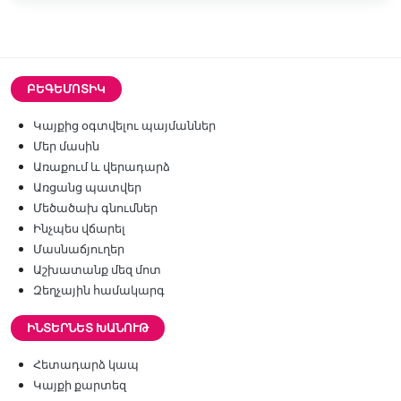
ԲԵԳԵՄՈՏԻԿ
Կայքից օգտվելու պայմաններ
Մեր մասին
Առաքում և վերադարձ
Առցանց պատվեր
Մեծածախ գնումներ
Ինչպես վճարել
Մասնաճյուղեր
Աշխատանք մեզ մոտ
Զեղչային համակարգ
ԻՆՏԵՐՆԵՏ ԽԱՆՈՒԹ
Հետադարձ կապ
Կայքի քարտեզ