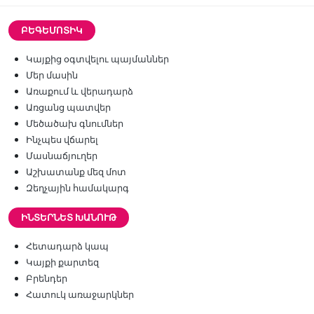
ԲԵԳԵՄՈՏԻԿ
Կայքից օգտվելու պայմաններ
Մեր մասին
Առաքում և վերադարձ
Առցանց պատվեր
Մեծածախ գնումներ
Ինչպես վճարել
Մասնաճյուղեր
Աշխատանք մեզ մոտ
Զեղչային համակարգ
ԻՆՏԵՐՆԵՏ ԽԱՆՈՒԹ
Հետադարձ կապ
Կայքի քարտեզ
Բրենդեր
Հատուկ առաջարկներ