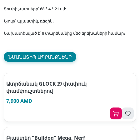
Տուփի չափսերը՝ 68 * 4 * 21 սմ:
Նյութ՝ պլաստիկ, ռեզին։
Նախատեսված է՝ 8 տարեկանից մեծ երեխաների համար։
ՆՄԱՆԱՏԻՊ ԱՊՐԱՆՔՆԵՆՐ
Ատրճանակ GLOCK I9 փափուկ
փամփուշտներով
7,900 AMD
Բլաստեր "Bulldog" Mega, Nerf