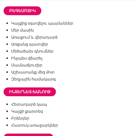
ԲԵԳԵՄՈՏԻԿ
Կայքից օգտվելու պայմաններ
Մեր մասին
Առաքում և վերադարձ
Առցանց պատվեր
Մեծածախ գնումներ
Ինչպես վճարել
Մասնաճյուղեր
Աշխատանք մեզ մոտ
Զեղչային համակարգ
ԻՆՏԵՐՆԵՏ ԽԱՆՈՒԹ
Հետադարձ կապ
Կայքի քարտեզ
Բրենդեր
Հատուկ առաջարկներ