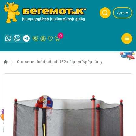
Arm
0
Բատուտ մանկական 152սմ,կարմիր/կանաչ