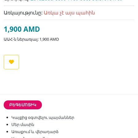
Առկայությունը:
Առկա չէ այս պահին
1,900 AMD
ԱԱՀ-ն ներառյալ: 1,900 AMD
ԲԵԳԵՄՈՏԻԿ
Կայքից օգտվելու պայմաններ
Մեր մասին
Առաքում և վերադարձ