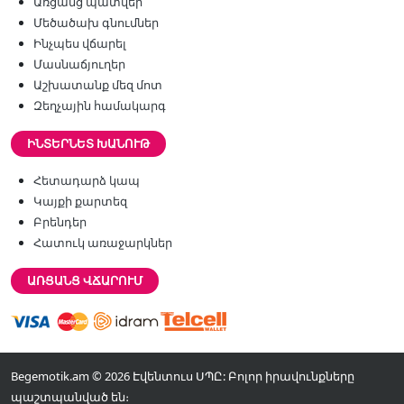
Առցանց պատվեր
Մեծածախ գնումներ
Ինչպես վճարել
Մասնաճյուղեր
Աշխատանք մեզ մոտ
Զեղչային համակարգ
ԻՆՏԵՐՆԵՏ ԽԱՆՈՒԹ
Հետադարձ կապ
Կայքի քարտեզ
Բրենդեր
Հատուկ առաջարկներ
ԱՌՑԱՆՑ ՎՃԱՐՈՒՄ
Begemotik.am © 2026 Էվենտուս ՍՊԸ: Բոլոր իրավունքները
պաշտպանված են։