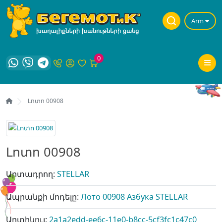
Arm
0
Լոտո 00908
Լոտո 00908
Արտադրող:
STELLAR
Ապրանքի մոդելը:
Лото 00908 Азбука STELLAR
Արտիկուլ:
2a1a2edd-ee6c-11e0-b8cc-5cf3fc1c47c0