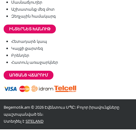
Մասնաճյուղեր
Աշխատանք մեզ մոտ
Զեղչային համակարգ
ԻՆՏԵՐՆԵՏ ԽԱՆՈՒԹ
Հետադարձ կապ
Կայքի քարտեզ
Բրենդեր
Հատուկ առաջարկներ
ԱՌՑԱՆՑ ՎՃԱՐՈՒՄ
Begemotik.am © 2026 Էվենտուս ՍՊԸ: Բոլոր իրավունքները
պաշտպանված են։
Ստեղծել է
SITELAND