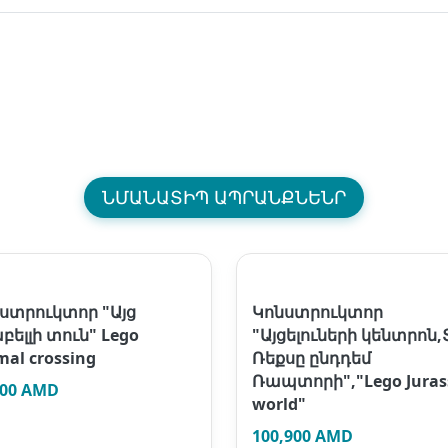
ՆՄԱՆԱՏԻՊ ԱՊՐԱՆՔՆԵՆՐ
ստրուկտոր "Այց
Կոնստրուկտոր
բելլի տուն" Lego
"Այցելուների կենտրոն,
mal crossing
Ռեքսը ընդդեմ
Ռապտորի","Lego Juras
900 AMD
world"
100,900 AMD