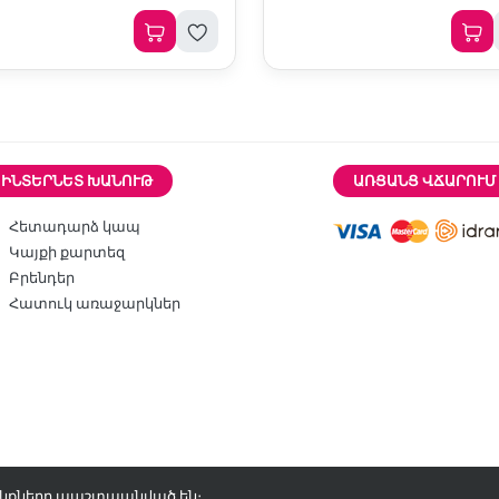
ԻՆՏԵՐՆԵՏ ԽԱՆՈՒԹ
ԱՌՑԱՆՑ ՎՃԱՐՈՒՄ
Հետադարձ կապ
Կայքի քարտեզ
Բրենդեր
Հատուկ առաջարկներ
վունքները պաշտպանված են։