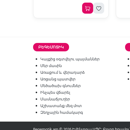
ԲԵԳԵՄՈՏԻԿ
Կայքից օգտվելու պայմաններ
Մեր մասին
Առաքում և վերադարձ
Առցանց պատվեր
Մեծածախ գնումներ
Ինչպես վճարել
Մասնաճյուղեր
Աշխատանք մեզ մոտ
Զեղչային համակարգ
Begemotik.am © 2026 Էվենտուս ՍՊԸ: Բոլոր իրա