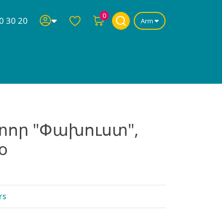
0
0 30 20
Arm
տոր "Փախուստ",
o
rs