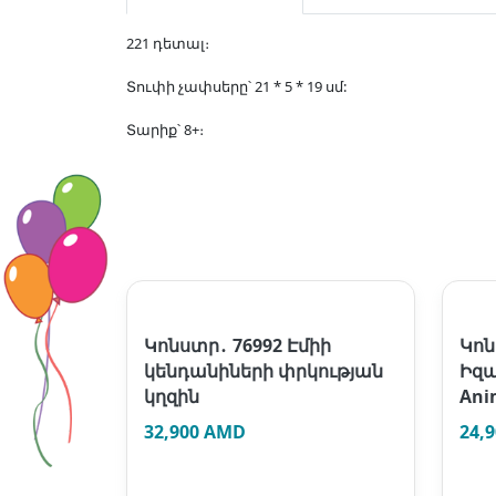
221 դետալ։
Տուփի չափսերը՝ 21 * 5 * 19 սմ:
Տարիք՝ 8+։
Կոնստր․ 76992 Էմիի
Կոն
կենդանիների փրկության
Իզա
կղզին
Ani
32,900 AMD
24,