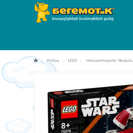
Բրենդ
LEGO
Կոնստրուկտոր "Փախուստ