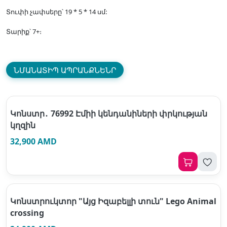
Տուփի չափսերը՝ 19 * 5 * 14 սմ:
Տարիք՝ 7+։
ՆՄԱՆԱՏԻՊ ԱՊՐԱՆՔՆԵՆՐ
Կոնստր․ 76992 Էմիի կենդանիների փրկության
կղզին
32,900 AMD
Կոնստրուկտոր "Այց Իզաբելլի տուն" Lego Animal
crossing