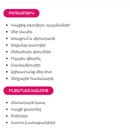
ԲԵԳԵՄՈՏԻԿ
Կայքից օգտվելու պայմաններ
Մեր մասին
Առաքում և վերադարձ
Առցանց պատվեր
Մեծածախ գնումներ
Ինչպես վճարել
Մասնաճյուղեր
Աշխատանք մեզ մոտ
Զեղչային համակարգ
ԻՆՏԵՐՆԵՏ ԽԱՆՈՒԹ
Հետադարձ կապ
Կայքի քարտեզ
Բրենդեր
Հատուկ առաջարկներ