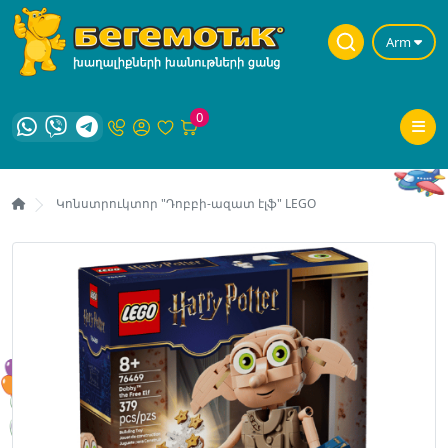
Arm
0
Կոնստրուկտոր "Դոբբի-ազատ էլֆ" LEGO