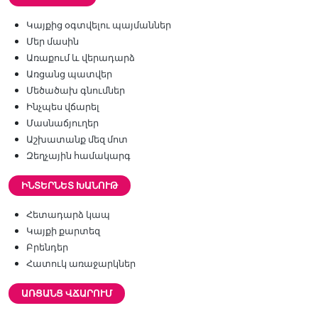
Կայքից օգտվելու պայմաններ
Մեր մասին
Առաքում և վերադարձ
Առցանց պատվեր
Մեծածախ գնումներ
Ինչպես վճարել
Մասնաճյուղեր
Աշխատանք մեզ մոտ
Զեղչային համակարգ
ԻՆՏԵՐՆԵՏ ԽԱՆՈՒԹ
Հետադարձ կապ
Կայքի քարտեզ
Բրենդեր
Հատուկ առաջարկներ
ԱՌՑԱՆՑ ՎՃԱՐՈՒՄ