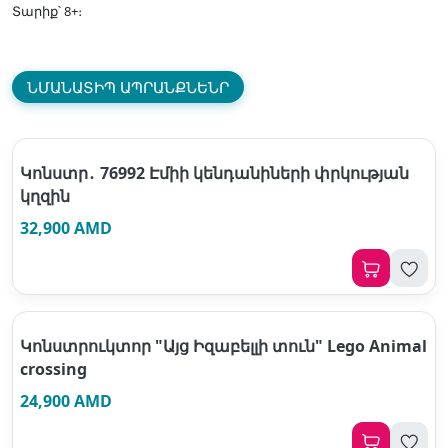
Տարիք՝ 8+։
ՆՄԱՆԱՏԻՊ ԱՊՐԱՆՔՆԵՆՐ
Կոնստր․ 76992 Էմիի կենդանիների փրկության
կղզին
32,900 AMD
Կոնստրուկտոր "Այց Իզաբելլի տուն" Lego Animal
crossing
24,900 AMD