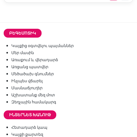
ԲԵԳԵՄՈՏԻԿ
Կայքից օգտվելու պայմաններ
Մեր մասին
Առաքում և վերադարձ
Առցանց պատվեր
Մեծածախ գնումներ
Ինչպես վճարել
Մասնաճյուղեր
Աշխատանք մեզ մոտ
Զեղչային համակարգ
ԻՆՏԵՐՆԵՏ ԽԱՆՈՒԹ
Հետադարձ կապ
Կայքի քարտեզ