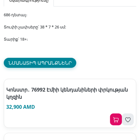
Նկարագրությունը
686 դետալ։
Տուփի չափսերը՝ 38 * 7 * 26 սմ:
Տարիք՝ 18+։
ՆՄԱՆԱՏԻՊ ԱՊՐԱՆՔՆԵՆՐ
Կոնստր․ 76992 Էմիի կենդանիների փրկության
կղզին
32,900 AMD