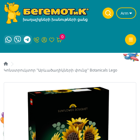
Arm
0
Կոնստրուկտոր "Արևածաղիկների փունջ" Botanicals Lego