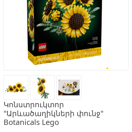
Կոնստրուկտոր
"Արևածաղիկների փունջ"
Botanicals Lego