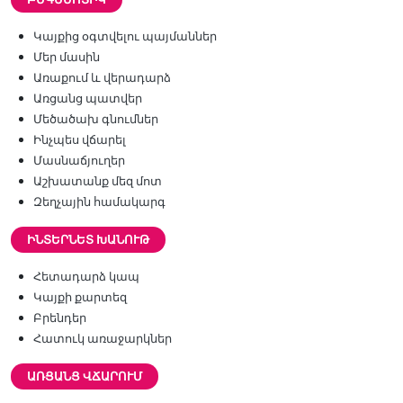
Կայքից օգտվելու պայմաններ
Մեր մասին
Առաքում և վերադարձ
Առցանց պատվեր
Մեծածախ գնումներ
Ինչպես վճարել
Մասնաճյուղեր
Աշխատանք մեզ մոտ
Զեղչային համակարգ
ԻՆՏԵՐՆԵՏ ԽԱՆՈՒԹ
Հետադարձ կապ
Կայքի քարտեզ
Բրենդեր
Հատուկ առաջարկներ
ԱՌՑԱՆՑ ՎՃԱՐՈՒՄ