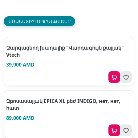
ՆՄԱՆԱՏԻՊ ԱՊՐԱՆՔՆԵՆՐ
Զարգացնող խաղալիք "Վարդագույն քայլակ"
Vtech
39,900 AMD
Զբոսասայլակ EPICA XL բեժ INDIGO, нет, нет,
հատ
89,000 AMD