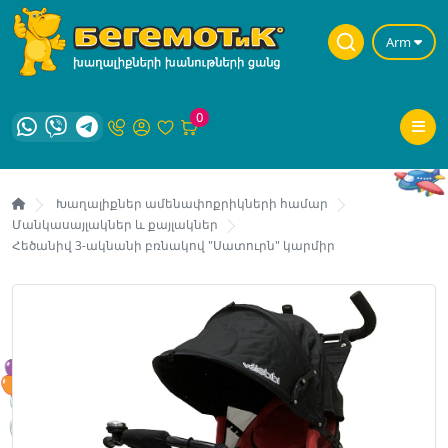
Arm
0
Խաղալիքներ ամենափոքրիկների համար
Մանկասայլակներ և քայլակներ
Հեծանիվ 3-ակնանի բռնակով "Սատուրն" կարմիր