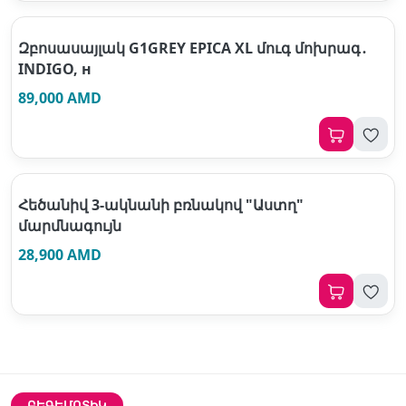
Զբոսասայլակ G1GREY EPICA XL մուգ մոխրագ․
INDIGO, н
89,000 AMD
Հեծանիվ 3-ակնանի բռնակով "Աստղ"
մարմնագույն
28,900 AMD
ԲԵԳԵՄՈՏԻԿ