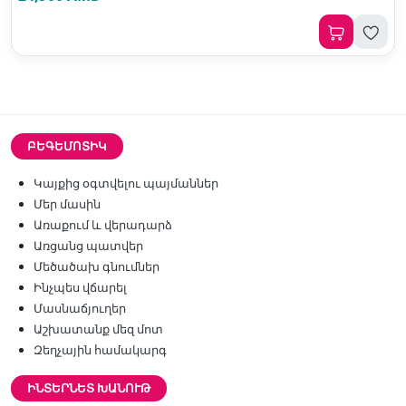
ԲԵԳԵՄՈՏԻԿ
Կայքից օգտվելու պայմաններ
Մեր մասին
Առաքում և վերադարձ
Առցանց պատվեր
Մեծածախ գնումներ
Ինչպես վճարել
Մասնաճյուղեր
Աշխատանք մեզ մոտ
Զեղչային համակարգ
ԻՆՏԵՐՆԵՏ ԽԱՆՈՒԹ