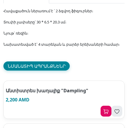
Հավաքածուն ներառում է ՝ 2 ձգվող ֆիգուրներ։
Տուփի չափսերը՝ 30 * 6.5 * 20.3 սմ։
Նյութ՝ ռեզին։
Նախատեսված է՝ 4 տարեկան և բարձր երեխաների համար։
ՆՄԱՆԱՏԻՊ ԱՊՐԱՆՔՆԵՆՐ
Անտիստրես խաղալիք "Dampling"
2,200 AMD