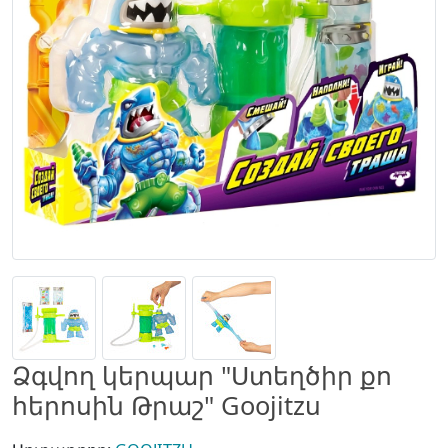
Ձգվող կերպար "Ստեղծիր քո
հերոսին Թրաշ" Goojitzu