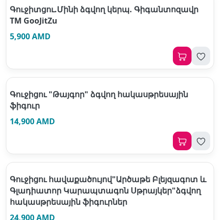
Գուջիտցու.Մինի ձգվող կերպ. Գիգանտոզավր
ТМ GooJitZu
5,900 AMD
Գուջիցու "Թայգոր" ձգվող հակասթրեսային
ֆիգուր
14,900 AMD
Գուջիցու հավաքածույով"Արծաթե Բլեյզագոտ և
Գլադիատոր Կարապտագոն Սթրայկեր"ձգվող
հակասթրեսային ֆիգուրներ
24,900 AMD