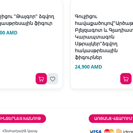
ջիցու "Թայգոր" ձգվող
Գուջիցու
ասթրեսային ֆիգուր
հավաքածույով"Արծա
Բլեյզագոտ և Գլադիա
900 AMD
Կարապտագոն
Սթրայկեր"ձգվող
հակասթրեսային
ֆիգուրներ
24,900 AMD
ԻՆՏԵՐՆԵՏ ԽԱՆՈՒԹ
ԱՌՑԱՆՑ ՎՃԱՐՈՒՄ
Հետադարձ կապ