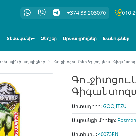
+374 33 203070
010 2
Տեսականի
Զեղչեր
Արտադրողներ
Խանութներ
թրեսային խաղալիքներ
Գուջիտցու.Մինի ձգվող կերպ. Գիգանտոզա
Գուջիտցու.
Գիգանտոզավ
Արտադրող:
GOOJITZU
Ապրանքի մոդելը:
Rosme
Արտիկուլ:
40073RN