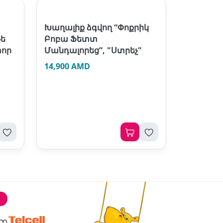
Խաղալիք ձգվող “Փոքրիկ
թե
Բոբա Ֆետտ
տոր
Մանդալորեց”, "Ստրեչ"
14,900 AMD