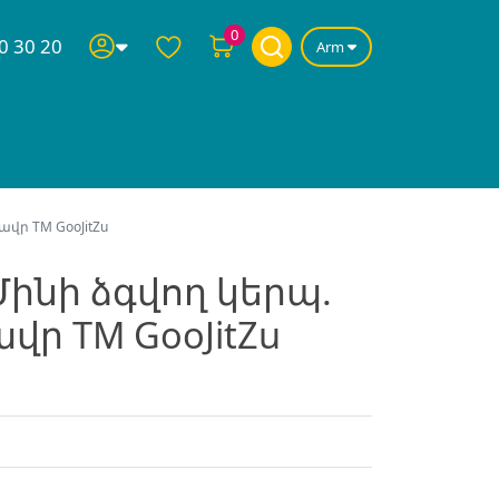
0
0 30 20
Arm
վր ТМ GooJitZu
Մինի ձգվող կերպ.
ր ТМ GooJitZu
n