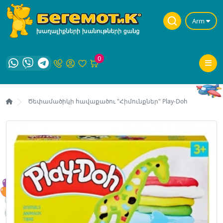
Arm
0
Ծեփամածիկի հավաքածու "Հիմունքներ" Play-Doh