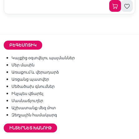
ԲԵԳԵՄՈՏԻԿ
Կայքից օգտվելու պայմաններ
Մեր մասին
Առաքում և վերադարձ
Առցանց պատվեր
Մեծածախ գնումներ
Ինչպես վճարել
Մասնաճյուղեր
Աշխատանք մեզ մոտ
Զեղչային համակարգ
ԻՆՏԵՐՆԵՏ ԽԱՆՈՒԹ