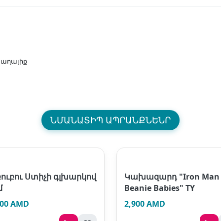
 խաղալիք
ՆՄԱՆԱՏԻՊ ԱՊՐԱՆՔՆԵՆՐ
ուբու Ստիչի գլխարկով
Կախազարդ "Iron Man
մ
Beanie Babies" TY
900 AMD
2,900 AMD