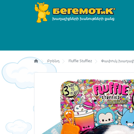
Բրենդ
Fluffie Stuffiez
Փափուկ խաղալիք-բ