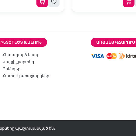
ԻՆՏԵՐՆԵՏ ԽԱՆՈՒԹ
ԱՌՑԱՆՑ ՎՃԱՐՈՒՄ
Հետադարձ կապ
Կայքի քարտեզ
Բրենդեր
Հատուկ առաջարկներ
վունքները պաշտպանված են։