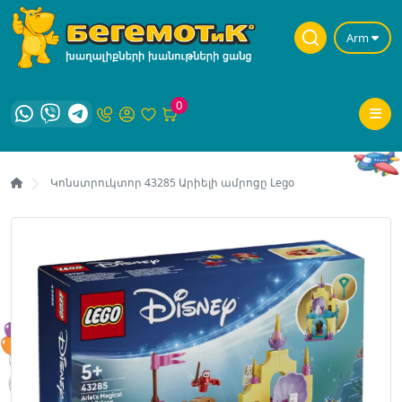
Arm
0
Կոնստրուկտոր 43285 Արիելի ամրոցը Lego