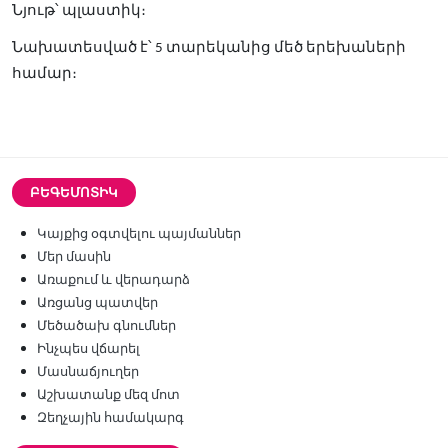
Նյութ՝ պլաստիկ։
Նախատեսված է՝ 5 տարեկանից մեծ երեխաների
համար։
ԲԵԳԵՄՈՏԻԿ
Կայքից օգտվելու պայմաններ
Մեր մասին
Առաքում և վերադարձ
Առցանց պատվեր
Մեծածախ գնումներ
Ինչպես վճարել
Մասնաճյուղեր
Աշխատանք մեզ մոտ
Զեղչային համակարգ