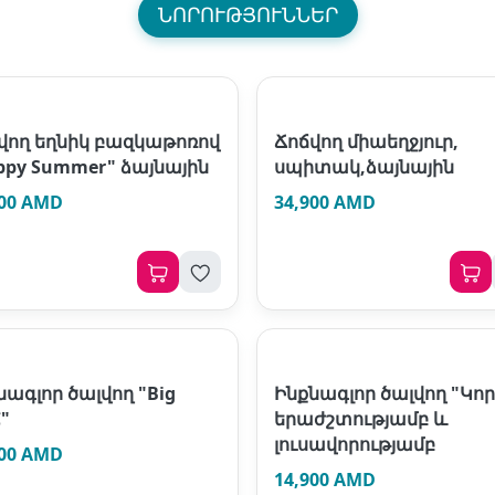
ՆՈՐՈՒԹՅՈՒՆՆԵՐ
վող եղնիկ բազկաթոռով
Ճոճվող միաեղջյուր,
ppy Summer" ձայնային
սպիտակ,ձայնային
000 AMD
34,900 AMD
նագլոր ծալվող "Big
Ինքնագլոր ծալվող "Կոր
"
երաժշտությամբ և
լուսավորությամբ
900 AMD
14,900 AMD