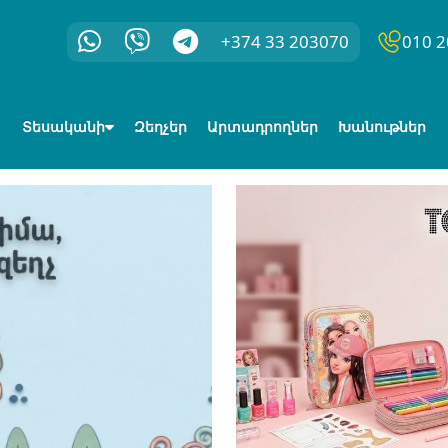
+374 33 203070
010 2
Տեսականի
Զեղչեր
Արտադրողներ
Խանութներ