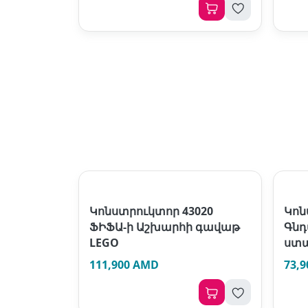
Կոնստրուկտոր 43020
Կոն
ՖԻՖԱ-ի Աշխարհի գավաթ
Գնդ
LEGO
ստա
111,900 AMD
73,