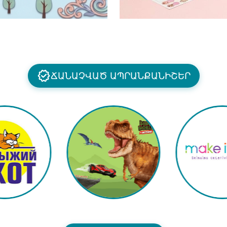
ՃԱՆԱՉՎԱԾ ԱՊՐԱՆՔԱՆԻՇԵՐ