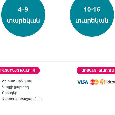
4–9
10-16
տարեկան
տարեկան
ԻՆՏԵՐՆԵՏ ԽԱՆՈՒԹ
ԱՌՑԱՆՑ ՎՃԱՐՈՒՄ
Հետադարձ կապ
Կայքի քարտեզ
Բրենդեր
Հատուկ առաջարկներ