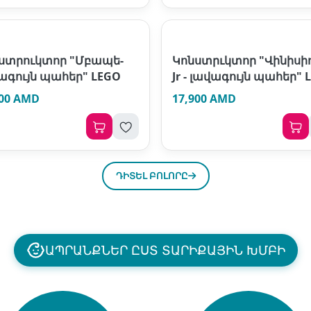
ստրուկտոր "Մբապե-
Կոնստրւկտոր "Վինիսի
ագույն պահեր" LEGO
Jr - լավագույն պահեր" 
900 AMD
17,900 AMD
ԴԻՏԵԼ ԲՈԼՈՐԸ
ԱՊՐԱՆՔՆԵՐ ԸՍՏ ՏԱՐԻՔԱՅԻՆ ԽՄԲԻ