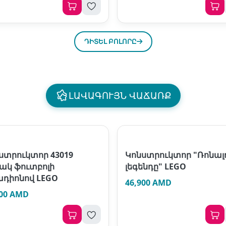
ԴԻՏԵԼ ԲՈԼՈՐԸ
ԼԱՎԱԳՈՒՅՆ ՎԱՃԱՌՔ
ստրուկտոր 43019
Կոնստրուկտոր "Ռոնալ
ակ ֆուտբոլի
լեգենդը" LEGO
դիոնով LEGO
46,900 AMD
900 AMD