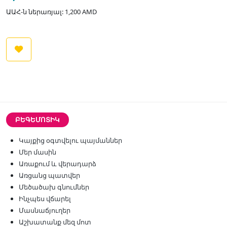
ԱԱՀ-ն ներառյալ: 1,200 AMD
ԲԵԳԵՄՈՏԻԿ
Կայքից օգտվելու պայմաններ
Մեր մասին
Առաքում և վերադարձ
Առցանց պատվեր
Մեծածախ գնումներ
Ինչպես վճարել
Մասնաճյուղեր
Աշխատանք մեզ մոտ