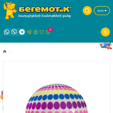
Arm
0