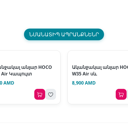
ՆՄԱՆԱՏԻՊ ԱՊՐԱՆՔՆԵՆՐ
նջակալ անլար HOCO
Ականջակալ անլար HO
 Air Կապույտ
W35 Air սև
00 AMD
8,900 AMD