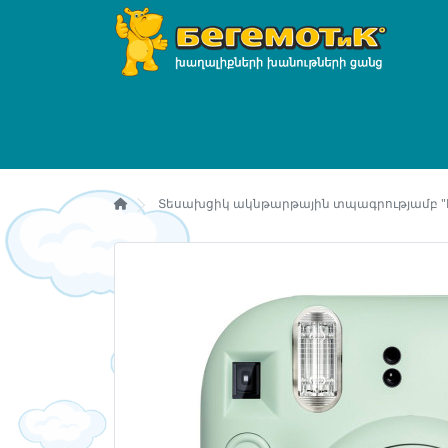
Տեսախցիկ ակնթարթային տպագրությամբ "Fujif