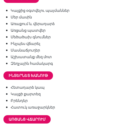
Կայքից օգտվելու պայմաններ
Մեր մասին
Առաքում և վերադարձ
Առցանց պատվեր
Մեծածախ գնումներ
Ինչպես վճարել
Մասնաճյուղեր
Աշխատանք մեզ մոտ
Զեղչային համակարգ
ԻՆՏԵՐՆԵՏ ԽԱՆՈՒԹ
Հետադարձ կապ
Կայքի քարտեզ
Բրենդեր
Հատուկ առաջարկներ
ԱՌՑԱՆՑ ՎՃԱՐՈՒՄ