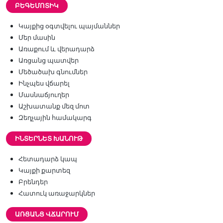
ԲԵԳԵՄՈՏԻԿ
Կայքից օգտվելու պայմաններ
Մեր մասին
Առաքում և վերադարձ
Առցանց պատվեր
Մեծածախ գնումներ
Ինչպես վճարել
Մասնաճյուղեր
Աշխատանք մեզ մոտ
Զեղչային համակարգ
ԻՆՏԵՐՆԵՏ ԽԱՆՈՒԹ
Հետադարձ կապ
Կայքի քարտեզ
Բրենդեր
Հատուկ առաջարկներ
ԱՌՑԱՆՑ ՎՃԱՐՈՒՄ