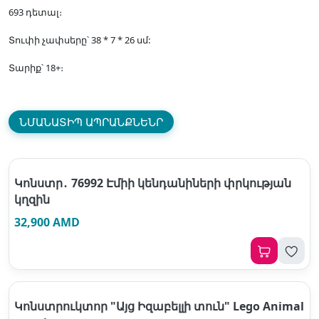
693 դետալ։
Տուփի չափսերը՝ 38 * 7 * 26 սմ:
Տարիք՝ 18+։
ՆՄԱՆԱՏԻՊ ԱՊՐԱՆՔՆԵՆՐ
Կոնստր․ 76992 Էմիի կենդանիների փրկության
կղզին
32,900 AMD
Կոնստրուկտոր "Այց Իզաբելլի տուն" Lego Animal