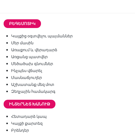
ԲԵԳԵՄՈՏԻԿ
Կայքից օգտվելու պայմաններ
Մեր մասին
Առաքում և վերադարձ
Առցանց պատվեր
Մեծածախ գնումներ
Ինչպես վճարել
Մասնաճյուղեր
Աշխատանք մեզ մոտ
Զեղչային համակարգ
ԻՆՏԵՐՆԵՏ ԽԱՆՈՒԹ
Հետադարձ կապ
Կայքի քարտեզ
Բրենդեր