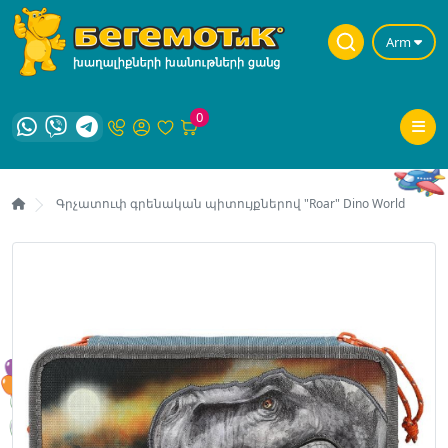
Arm
0
Գրչատուփ գրենական պիտույքներով "Roar" Dino World