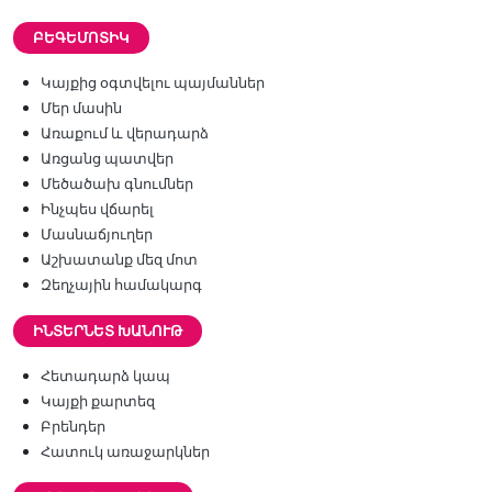
ԲԵԳԵՄՈՏԻԿ
Կայքից օգտվելու պայմաններ
Մեր մասին
Առաքում և վերադարձ
Առցանց պատվեր
Մեծածախ գնումներ
Ինչպես վճարել
Մասնաճյուղեր
Աշխատանք մեզ մոտ
Զեղչային համակարգ
ԻՆՏԵՐՆԵՏ ԽԱՆՈՒԹ
Հետադարձ կապ
Կայքի քարտեզ
Բրենդեր
Հատուկ առաջարկներ