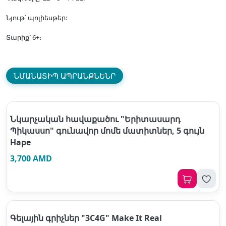
Նյութ՝ պոլիեսթեր:
Տարիք՝ 6+։
ՆՄԱՆԱՏԻՊ ԱՊՐԱՆՔՆԵՆՐ
Նկարչական հավաքածու "Երիտասարդ
Պիկասսո" գունավոր մոմե մատիտներ, 5 գույն
Hape
3,700 AMD
Գելային գրիչներ "3C4G" Make It Real