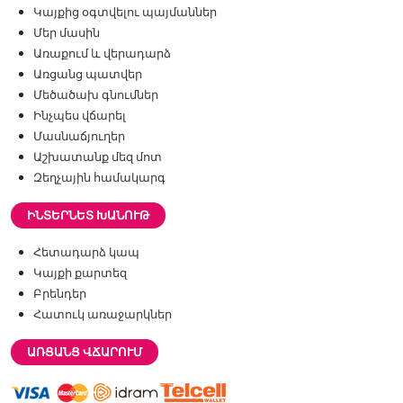
Կայքից օգտվելու պայմաններ
Մեր մասին
Առաքում և վերադարձ
Առցանց պատվեր
Մեծածախ գնումներ
Ինչպես վճարել
Մասնաճյուղեր
Աշխատանք մեզ մոտ
Զեղչային համակարգ
ԻՆՏԵՐՆԵՏ ԽԱՆՈՒԹ
Հետադարձ կապ
Կայքի քարտեզ
Բրենդեր
Հատուկ առաջարկներ
ԱՌՑԱՆՑ ՎՃԱՐՈՒՄ